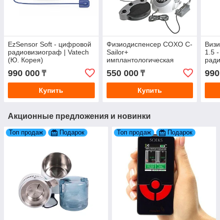
EzSensor Soft - цифровой
Физиодиспенсер COXO C-
Визи
радиовизиограф | Vatech
Sailor+
1.5 
(Ю. Корея)
имплантологическая
ради
система с хирургическим
(Ю. 
990 000
550 000
990
₸
₸
наконечником | COXO
Купить
Купить
Акционные предложения и новинки
Топ продаж
Подарок
Топ продаж
Подарок