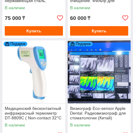
нержавеющая сталь,
очищение. Фильтр для
стеклянная ёмкость)
очистки воды
В наличии
В наличии
75 000
60 000
₸
₸
Купить
Купить
Подарок
Подарок
Медицинский бесконтактный
Визиограф Eco-sensor Apple
инфракрасный термометр
Dental. Радиовизиограф для
DT-8809С ( Non-contact 32°C
стоматологии (Китай)
~ 42,5°C )
В наличии
В наличии