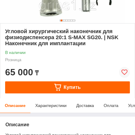
Угловой хирургический наконечник для
физиодиспенсера 20:1 S-MAX SG20. | NSK
Наконечник для имплантации
В наличии
Розница
65 000
₸
Купить
Описание
Характеристики
Доставка
Оплата
Усл
Описание
Угловой хирургический понижающий наконечник для