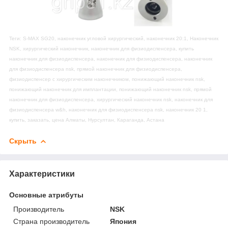
Теги: S-MAX SG20, наконечник угловой хирургический, наконечник 20:1, Наконечник
NSK, хирургический наконечник, наконечник для физиодиспенсера, купить
наконечник для физиодиспенсера, наконечник для физиодиспенсера, наконечник
для физиодиспенсера nsk, прямой наконечник для физиодиспенсера,
физиодиспенсер с хирургическим наконечником, понижающий наконечник nsk,
понижающий наконечник для имплантации, понижающий наконечник nsk, прямой
наконечник для физиодиспенсера, хирургический наконечник nsk, наконечник для
физиодиспенсера w&h, наконечник для физиодиспенсера nsk, наконечник 20 1,
купить, заказать, цена Алматы, Нурсултан, Караганда, Астана
Скрыть
Характеристики
Основные атрибуты
Производитель
NSK
Страна производитель
Япония