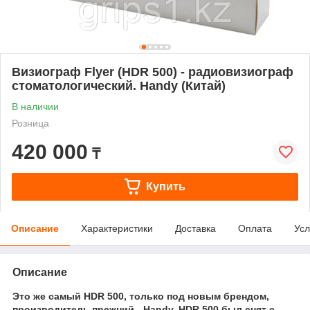
Визиограф Flyer (HDR 500) - радиовизиограф
стоматологический. Handy (Китай)
В наличии
Розница
420 000
₸
Купить
Описание
Характеристики
Доставка
Оплата
Усл
Описание
Это же самый HDR 500, только под новым брендом,
производитель прежний - Handy. HDR 500 был снят с