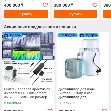
500
X-R
400 000
380 000
380
₸
₸
Купить
Купить
Акционные предложения и новинки
Подарок
Топ продаж
Подарок
Рентген аппарат XpectVision
Дистиллятор для воды
XVbeam1000 + визиограф
Бытовой. (Литр в час).
XVS2530 Большой размер +
Дистиллятор для
позиционер
стоматологии. Дистиллятор
В наличии
В наличии
BL 9803