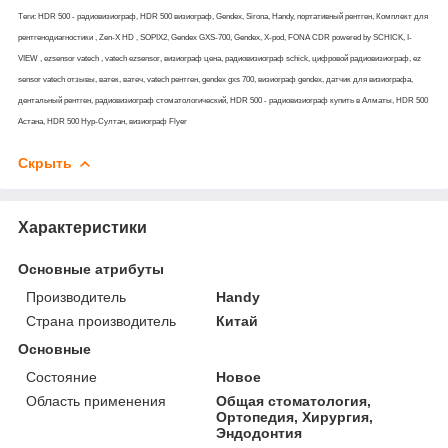
Теги: HDR 500 - радиовизиограф, HDR 500 визиограф, Gendex, Sirona, Handy, портативный рентген, Комплект для
рентгенодиагностики , Zen-X HD , SOPIX2, Gendex GXS-700, Gendex, X-pod, FONA CDR powered by SCHICK, I-
VIEW , ezsensor vatech , vatech ezsensor, визиограф цена, радиовизиограф schick, цифровой радиовизиограф, ez
sensor vatech отзывы, ватек, ватеч, vatech рентген, gendex gxs 700, визиограф gendex, датчик для визиографа,
дентальный рентген, радиовизиограф стоматологический, HDR 500 - радиовизиограф купить в Алматы, HDR 500
Астана, HDR 500 Нур-Султан, визиограф Flyer
Скрыть
Характеристики
Основные атрибуты
Производитель
Handy
Страна производитель
Китай
Основные
Состояние
Новое
Область применения
Общая стоматология,
Ортопедия, Хирургия,
Эндодонтия