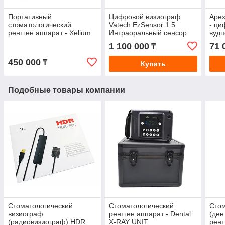
Портативный
Цифровой визиограф
Apex
стоматологический
Vatech EzSensor 1.5.
- ци
рентген аппарат - Xelium
Интраоральный сенсор
вуд
Ultra PD
(Ю. Корея)
точн
1 100 000
71 
₸
дис
450 000
₸
Купить
Подобные товары компании
Стоматологический
Стоматологический
Стом
визиограф
рентген аппарат - Dental
(ден
(радиовизиограф) HDR
X-RAY UNIT
рент