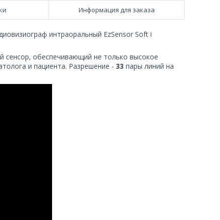
ки
Информация для заказа
адиовизиограф интраоральный EzSensor Soft i
ый сенсор, обеспечивающий не только высокое
атолога и пациента. Разрешение -
33
пары линий на