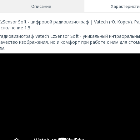
Описание
Характеристи
EzSensor Soft - цифровой радиовизиограф | Vatech (Ю. Корея). Р
исполнение 1.5
Радиовизиограф Vatech EzSensor Soft - уникальный интраоральн
качество изображения, но и комфорт при работе с ним для стом
мм.