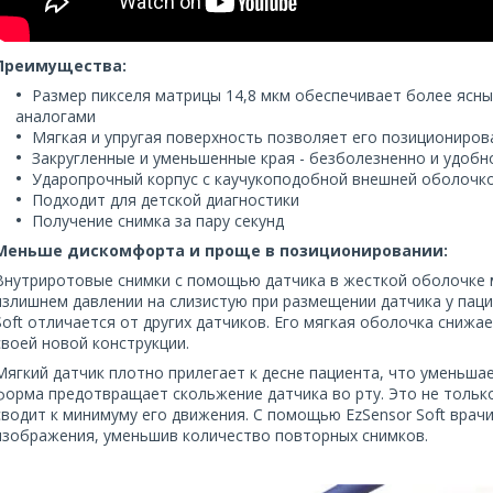
Преимущества:
Размер пикселя матрицы 14,8 мкм обеспечивает более ясны
аналогами
Мягкая и упругая поверхность позволяет его позициониров
Закругленные и уменьшенные края - безболезненно и удобн
Ударопрочный корпус с каучукоподобной внешней оболочк
Подходит для детской диагностики
Получение снимка за пару секунд
Меньше дискомфорта и проще в позиционировании:
Внутриротовые снимки с помощью датчика в жесткой оболочке м
излишнем давлении на слизистую при размещении датчика у пац
Soft отличается от других датчиков. Его мягкая оболочка сниж
своей новой конструкции.
Мягкий датчик плотно прилегает к десне пациента, что уменьша
форма предотвращает скольжение датчика во рту. Это не тольк
сводит к минимуму его движения. С помощью EzSensor Soft врач
изображения, уменьшив количество повторных снимков.