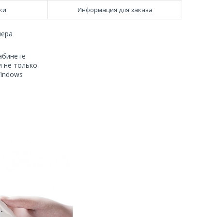
ки
Информация для заказа
мера
абинете
и не только
Windows