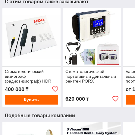
С этим товаром также заказывают
Стоматологический
Стоматологический
Vate
визиограф
портативный дентальный
высо
(радиовизиограф) HDR
рентген PORX
порт
500
рент
400 000
₸
от
620 000
₸
Купить
Подобные товары компании