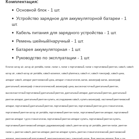
Комплектация:
Основной блок - 1 шт.
Устройство зарядное для аккумуляторной батареи - 1
шт.
Кабель питания для зарядного устройства - 1 шт.
Ремень шейный/наручный - 1 шт.
Батарея аккумуляторная - 1 шт.
Руководство по эксплуатации - 1 шт.
Ключи: ezray air, ezray air portable, rextar, rextar x, rextar x портативный, rextar x портативный рентген, vatech, vatech
ezray air, vatech ezray air portable, vatech ezsensor, vatech planmeca, vatech кт, vatech томограф, vatech цена,
аппарат vatech, аппарат рентгеновский цена, аппарат стоматология, ватек, визиограф ватек, визиограф
дентальный, визиограф стоматологический, визиограф цена, высокочастотный дентальный рентген,
высокочастотный портативный дентальный рентген, дентальный аппарат, дентальный рентген, дентальный
рентген аппарат, дентальный рентген купить, исследование vatech, купить визиограф, настенный рентгеновский
аппарат, портативный дентальный рентген, портативный рентген, портативный рентген для стоматологии,
портативный рентген ezray air portable, портативный рентген rextar, портативный рентген аппарат, портативный
рентген аппарат +для стоматологии, портативный рентген аппарат купить, портативный рентген купить,
портативный рентгеновский аппарат, радиовизиограф vatech, рентген ezray air portable, рентген rextar, рентген
rextar x, рентген vatech, рентген аппарат, рентген аппарат купить, рентген стоматологический, рентгеновский
аппарат, рентгеновский портативный, рентгенодиагностика, томограф ватек, flyer рентген аппарат, flyer x ray,