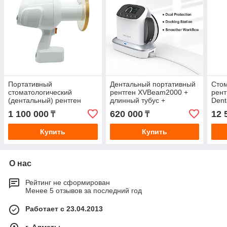
Портативный
Дентальный портативный
Стом
стоматологический
рентген XVBeam2000 +
рент
(дентальный) рентген
длинный тубус +
Dent
Vatech EzRay Air Portable |
защитное стекло
(Yes
1 100 000
620 000
12 
₸
₸
(Ю. Корея)
FILM
Купить
Купить
О нас
Рейтинг не сформирован
Менее 5 отзывов за последний год
Работает с 23.04.2013