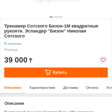
Тренажер Сотского Бизон-1М квадратные
рукояти. Эспандер "Бизон" Николая
Сотского
В наличии
Розница
39 000
₸
Купить
Описание
Характеристики
Доставка
Оплата
Усл
Описание
Белорусский тренажер Сотского Бизон 1М с плоскими