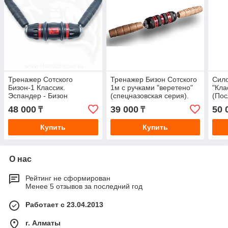
Тренажер Сотского
Тренажер Бизон Сотского
Сило
Бизон-1 Классик.
1м с ручками "веретено"
"Кла
Эспандер - Бизон
(спецназовская серия).
(Пос
Сотского
Тренировка кистей, рук и
48 000
39 000
50 
₸
₸
предплечий
Купить
Купить
О нас
Рейтинг не сформирован
Менее 5 отзывов за последний год
Работает с 23.04.2013
г. Алматы