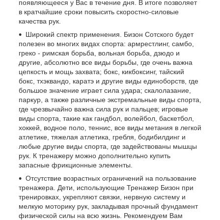
появляющееся у Вас в течение дня. В итоге позволяет
в кратчайшие сроки повысить скоростно-силовые
качества рук.
Широкий спектр применения. Бизон Сотского будет
полезен во многих видах спорта: армрестлинг, самбо,
греко - римская борьба, вольная борьба, дзюдо и
другие, абсолютно все виды борьбы, где очень важна
цепкость и мощь захвата; бокс, кикбоксинг, тайский
бокс, тхэквандо, каратэ и другие виды единоборств, где
большое значение играет сила удара; скалолазание,
паркур, а также различные экстремальные виды спорта,
где чрезвычайно важна сила рук и пальцев; игровые
виды спорта, такие как гандбол, волейбол, баскетбол,
хоккей, водное поло, теннис, все виды метания в легкой
атлетике, тяжелая атлетика, гребля, бодибилдинг и
любые другие виды спорта, где задействованы мышцы
рук. К тренажеру можно дополнительно купить
запасные фрикционные элементы.
Отсутствие возрастных ограничений на пользование
тренажера. Дети, использующие Тренажер Бизон при
тренировках, укрепляют связки, нервную систему и
мелкую моторику рук, закладывая прочный фундамент
физической силы на всю жизнь. Рекомендуем Вам