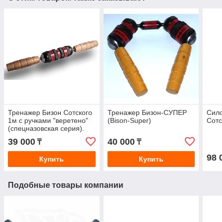
Тренажер Бизон Сотского
Тренажер Бизон-СУПЕР
Сил
1м с ручками "веретено"
(Bison-Super)
Сотс
(спецназовская серия).
Тренировка кистей, рук и
39 000
40 000
₸
₸
предплечий
98 
Купить
Купить
Подобные товары компании