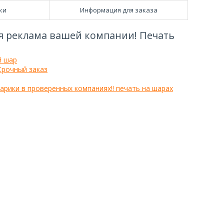
ки
Информация для заказа
я реклама вашей компании! Печать
й шар
Срочный заказ
арики в проверенных компаниях!! печать на шарах