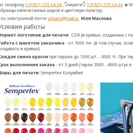
по телефону
+7(707)-773-14-34
,👇пишите👇
+7(707)-773-14-34
в
W
образцы напечатанных шаров и цветовую палитру.
- по электронной почте
vsharm@mail.ru
Юля Маслова
Условия работы
Формат логотипов для печати
: .CDR (в кривых, созданных с
Работа с макетом заказчика
- от 7000 тнг. (в том случае, е
создавать в кривых).
Каждая смена краски
при тираже до 1000 шт. - 3000 тг. При т
Срок выполнения заказа
- от 3 дней (тираж 3000 - 4000 штук 
Шары для печати
: Sempertex Колумбия