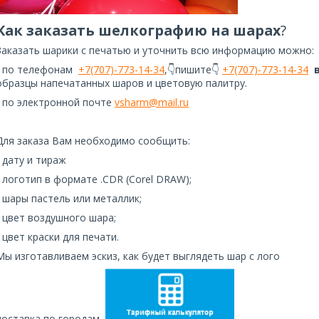
Как заказать шелкографию на шарах
?
Заказать шарики с печатью и уточнить всю информацию можно:
- по телефонам
+7(707)-773-14-34
,👇пишите👇
+7(707)-773-14-34
образцы напечатанных шаров и цветовую палитру.
- по электронной почте
vsharm@mail.ru
Для заказа Вам необходимо сообщить:
- дату и тираж
- логотип в формате .CDR (Corel DRAW);
- шары пастель или металлик;
- цвет воздушного шара;
- цвет краски для печати.
Мы изготавливаем эскиз, как будет выглядеть шар с лого
доставка по городам