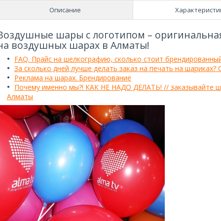
Описание
Характеристи
Воздушные шары с логотипом – оригинальна
на воздушных шарах в Алматы!
FAQ. Прайс на шелкографию, сколько стоит брендированны
За сколько дней лучше делать заказ на печать на шариках? 
Реклама на шарах. Брендирование
Почему именно мы?! КАК НЕ НАДО ДЕЛАТЬ! // заказывайте ш
Алматы