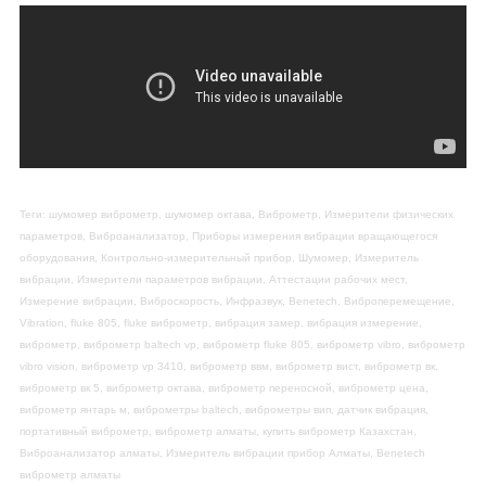
Теги:
шумомер виброметр, шумомер октава, Виброметр, Измерители физических
параметров, Виброанализатор, Приборы измерения вибрации вращающегося
оборудования, Контрольно-измерительный прибор, Шумомер, Измеритель
вибрации, Измерители параметров вибрации, Аттестации рабочих мест,
Измерение вибрации, Виброскорость, Инфразвук, Benetech, Виброперемещение,
Vibration, fluke 805, fluke виброметр, вибрация замер, вибрация измерение,
виброметр, виброметр baltech vp, виброметр fluke 805, виброметр vibro, виброметр
vibro vision, виброметр vp 3410, виброметр ввм, виброметр вист, виброметр вк,
виброметр вк 5, виброметр октава, виброметр переносной, виброметр цена,
виброметр янтарь м, виброметры baltech, виброметры вип, датчик вибрация,
портативный виброметр, виброметр алматы, купить виброметр Казахстан,
Виброанализатор алматы, Измеритель вибрации прибор Алматы, Benetech
виброметр алматы