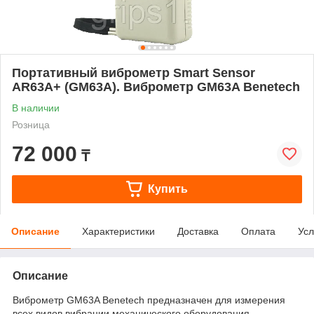
Портативный виброметр Smart Sensor
AR63A+ (GM63A). Виброметр GM63A Benetech
В наличии
Розница
72 000
₸
Купить
Описание
Характеристики
Доставка
Оплата
Усл
Описание
Виброметр GM63A Benetech предназначен для измерения
всех видов вибрации механического оборудования,