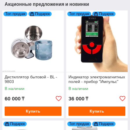
Акционные предложения и новинки
Топ продаж
Подарок
Топ продаж
Подарок
Дистиллятор бытовой - BL -
Индикатор электромагнитных
9803
полей - прибор "Импульс"
В наличии
В наличии
60 000
36 000
₸
₸
Купить
Купить
Подарок
Топ продаж
Подарок