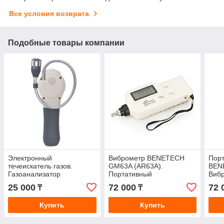
Все условия возврата
Подобные товары компании
Электронный
Виброметр BENETECH
Пор
течеискатель газов.
GM63A (AR63A).
BEN
Газоанализатор
Портативный
Виб
портативный. Детектор
виброанализатор
(GM
25 000
72 000
72 
₸
₸
горючих газов - GM8800A
Купить
Купить