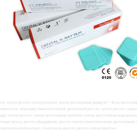
еги: купить рентген пленку в алматы, пленка рентгеновская размер 30 * 40 см, рентгеновс
томатология, визиограф стоматологический, дентальный рентген, купить рентген, перенос
одак, пленка рентген, пленка рентгеновская carestream, пленка рентгеновская медицинска
ппарат купить, рентген оборудование, рентген пленка стоматологическая, рентгеновская 
томатологический аппарат, стоматология рентген, рентген пленка Казахстан