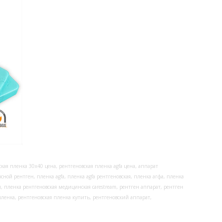
кая пленка 30х40 цена, рентгеновская пленка agfa цена, аппарат
ной рентген, пленка agfa, пленка agfa рентгеновская, пленка агфа, пленка
я, пленка рентгеновская медицинская carestream, рентген аппарат, рентген
пленка, рентгеновская пленка купить, рентгеновский аппарат,