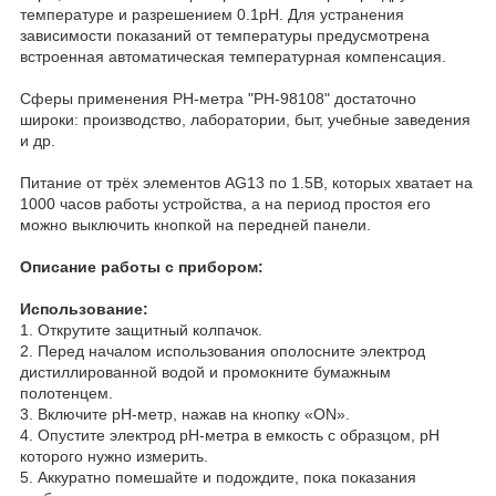
температуре и разрешением 0.1рН. Для устранения
зависимости показаний от температуры предусмотрена
встроенная автоматическая температурная компенсация.
Сферы применения РН-метра "PH-98108" достаточно
широки: производство, лаборатории, быт, учебные заведения
и др.
Питание от трёх элементов AG13 по 1.5В, которых хватает на
1000 часов работы устройства, а на период простоя его
можно выключить кнопкой на передней панели.
Описание работы с прибором:
Использование:
1. Открутите защитный колпачок.
2. Перед началом использования ополосните электрод
дистиллированной водой и промокните бумажным
полотенцем.
3. Включите pH-метр, нажав на кнопку «ON».
4. Опустите электрод pH-метра в емкость с образцом, рН
которого нужно измерить.
5. Аккуратно помешайте и подождите, пока показания