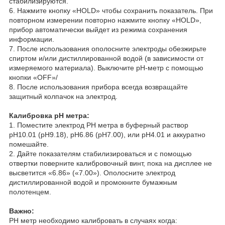
стабилизируются.
6. Нажмите кнопку «HOLD» чтобы сохранить показатель. При
повторном измерении повторно нажмите кнопку «HOLD»,
прибор автоматически выйдет из режима сохранения
информации.
7. После использования ополосните электроды обезжирьте
спиртом и/или дистиллированной водой (в зависимости от
измеряемого материала). Выключите рН-метр с помощью
кнопки «OFF»/
8. После использования прибора всегда возвращайте
защитный колпачок на электрод.
Калибровка рН метра:
1. Поместите электрод РН метра в буферный раствор
рН10.01 (рН9.18), рН6.86 (рН7.00), или рН4.01 и аккуратно
помешайте.
2. Дайте показателям стабилизироваться и с помощью
отвертки поверните калибровочный винт, пока на дисплее не
высветится «6.86» («7.00»). Ополосните электрод
дистиллированной водой и промокните бумажным
полотенцем.
Важно:
PH метр необходимо калибровать в случаях когда: