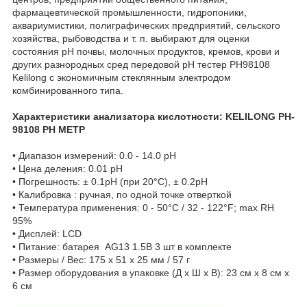
фармацевтической промышленности, гидропоники,
аквариумистики, полиграфических предприятий, сельского
хозяйства, рыбоводства и т. п. выбирают для оценки
состояния рН почвы, молочных продуктов, кремов, крови и
других разнородных сред передовой рН тестер PH98108
Kelilong с экономичным стеклянным электродом
комбинированного типа.
Характеристики анализатора кислотности: KELILONG PH-
98108 PH МЕТР
•
Диапазон измерений: 0.0 - 14.0 pH
•
Цена деления: 0.01 pH
•
Погрешность: ± 0.1pH (при 20°C), ± 0.2pH
•
Калибровка : ручная, по одной точке отверткой
•
Температура применения: 0 - 50°C / 32 - 122°F; max RH
95%
•
Дисплей: LCD
•
Питание: батарея AG13 1.5В 3 шт в комплекте
•
Размеры / Вес: 175 x 51 x 25 мм / 57 г
•
Размер оборудования в упаковке (Д х Ш х В): 23 см х 8 см х
6 см