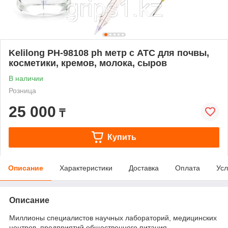
Kelilong PH-98108 ph метр с ATC для почвы,
косметики, кремов, молока, сыров
В наличии
Розница
25 000
₸
Купить
Описание
Характеристики
Доставка
Оплата
Усл
Описание
Миллионы специалистов научных лабораторий, медицинских
центров, предприятий общественного питания,