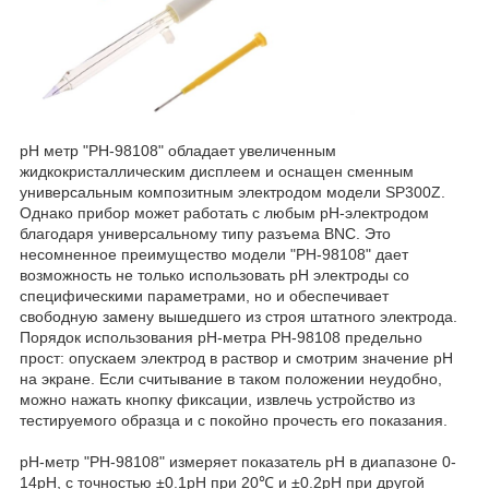
pH метр "PH-98108" обладает увеличенным
жидкокристаллическим дисплеем и оснащен сменным
универсальным композитным электродом модели SP300Z.
Однако прибор может работать с любым pH-электродом
благодаря универсальному типу разъема BNC. Это
несомненное преимущество модели "РН-98108" дает
возможность не только использовать pH электроды со
специфическими параметрами, но и обеспечивает
свободную замену вышедшего из строя штатного электрода.
Порядок использования pH-метра РН-98108 предельно
прост: опускаем электрод в раствор и смотрим значение pH
на экране. Если считывание в таком положении неудобно,
можно нажать кнопку фиксации, извлечь устройство из
тестируемого образца и с покойно прочесть его показания.
pH-метр "PH-98108" измеряет показатель рН в диапазоне 0-
14рН, с точностью ±0.1pH при 20℃ и ±0.2рН при другой