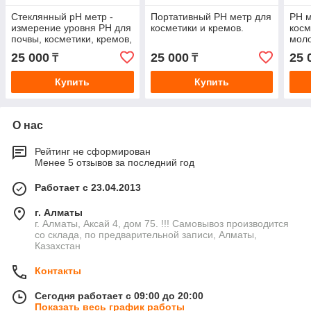
Стеклянный pH метр -
Портативный PH метр для
PH м
измерение уровня PH для
косметики и кремов.
косм
почвы, косметики, кремов,
моло
молока, сыров
25 000
25 000
25 
₸
₸
Купить
Купить
О нас
Рейтинг не сформирован
Менее 5 отзывов за последний год
Работает с 23.04.2013
г. Алматы
г. Алматы, Аксай 4, дом 75. !!! Самовывоз производится
со склада, по предварительной записи, Алматы,
Казахстан
Контакты
Сегодня работает с 09:00 до 20:00
Показать весь график работы