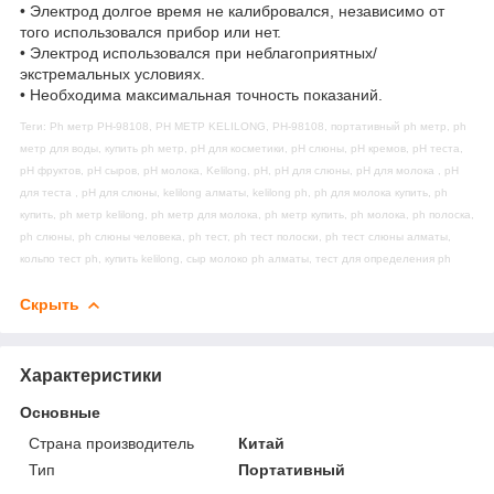
• Электрод долгое время не калибровался, независимо от
того использовался прибор или нет.
• Электрод использовался при неблагоприятных/
экстремальных условиях.
• Необходима максимальная точность показаний.
Теги: Ph метр PH-98108, PH МЕТР KELILONG, PH-98108, портативный ph метр, ph
метр для воды, купить ph метр, pH для косметики, pH слюны, pH кремов, pH теста,
pH фруктов, pH сыров, pH молока, Kelilong, pH, pH для слюны, pH для молока , pH
для теста , pH для слюны, kelilong алматы, kelilong ph, ph для молока купить, ph
купить, ph метр kelilong, ph метр для молока, ph метр купить, ph молока, ph полоска,
ph слюны, ph слюны человека, ph тест, ph тест полоски, ph тест слюны алматы,
кольпо тест ph, купить kelilong, сыр молоко ph алматы, тест для определения ph
Скрыть
Характеристики
Основные
Страна производитель
Китай
Тип
Портативный