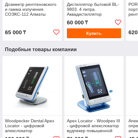
Дозиметр рентгеновского
Дистиллятор бытовой BL-
PORX
и гамма излучения.
9803. 4 литра.
порт
СОЭКС-112 Алматы
Аквадистиллятор
рент
60 000
₸
65 000
620
₸
Купить
Подобные товары компании
Woodpecker Dental Apex
Apex Locator - Woodpex III
Апек
Locator - цифровой
- цифровой апекслокатор
опр
апекслокатор
вудпекер повышенной
апик
повышенной точности, с
точности, с цветным
Apex