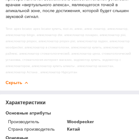
врачам «виртуального апекса», являющегося точкой в
апикальной зоне, после достижения, которой будет слышен
звуковой сигнал.
Теги: apex locator, apex locator купить, root zx, апекс, апекс локатор, апекслокатор,
апекслокатор bingo, апекслокатор dte, апекслокатор novapex, апекслокатор pixi,
апекслокатор propex, апекслокатор propex pixi, апекслокатор raypex, апекслокатор
woodpecker, апекслокатор в стоматологии, апекслокатор купить, апекслокатор
райпекс, апекслокатор стоматологический, апекслокатор цена, стоматологический
установка, стоматология интернет магазин, эндомотор купить, эндомотор с
апекслокатором, апекслокатор купить алматы , апекслокатор казахстан,
апекслокатор Астана , апекслокатор Нурсултан
Скрыть
Характеристики
Основные атрибуты
Производитель
Woodpecker
Страна производитель
Китай
Основные