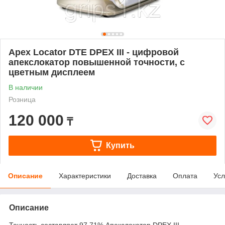
Apex Locator DTE DPEX III - цифровой
апекслокатор повышенной точности, с
цветным дисплеем
В наличии
Розница
120 000
₸
Купить
Описание
Характеристики
Доставка
Оплата
Усл
Описание
Точность составляет 97,71% Апекслокатор DPEX III