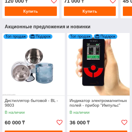
120 000
71 000
45 
₸
₸
цветным дисплеем
дисплеем
Купить
Купить
Акционные предложения и новинки
Топ продаж
Подарок
Топ продаж
Подарок
Дистиллятор бытовой - BL -
Индикатор электромагнитных
9803
полей - прибор "Импульс"
В наличии
В наличии
60 000
36 000
₸
₸