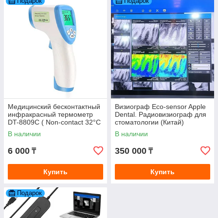
Подарок
Подарок
Медицинский бесконтактный
Визиограф Eco-sensor Apple
инфракрасный термометр
Dental. Радиовизиограф для
DT-8809С ( Non-contact 32°C
стоматологии (Китай)
~ 42,5°C )
В наличии
В наличии
6 000
350 000
₸
₸
Купить
Купить
Подарок