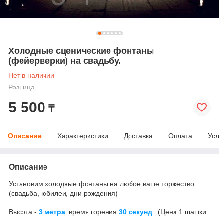
Холодные сценические фонтаны
(фейерверки) на свадьбу.
Нет в наличии
Розница
5 500
₸
Описание
Характеристики
Доставка
Оплата
Усл
Описание
Установим холодные фонтаны на
любое ваше торжество
(
свадьба, юбилеи, дни рождения
)
Высота -
3 метра
, время горения
30 секунд
.
(Цена 1 шашки