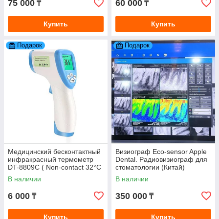
75 000
60 000
₸
₸
Купить
Купить
Подарок
Подарок
Медицинский бесконтактный
Визиограф Eco-sensor Apple
инфракрасный термометр
Dental. Радиовизиограф для
DT-8809С ( Non-contact 32°C
стоматологии (Китай)
~ 42,5°C )
В наличии
В наличии
6 000
350 000
₸
₸
Купить
Купить