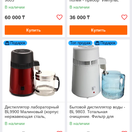
9803
полей - прибор "Импульс"
В наличии
В наличии
60 000
36 000
₸
₸
Купить
Купить
Подарок
Топ продаж
Подарок
Дистиллятор лабораторный
Бытовой дистиллятор воды -
BL9900 Малиновый (корпус
BL 9803. Тотальная
нержавеющая сталь,
очищение. Фильтр для
стеклянная ёмкость)
очистки воды
В наличии
В наличии