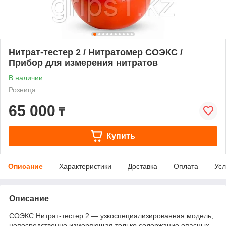
Нитрат-тестер 2 / Нитратомер СОЭКС /
Прибор для измерения нитратов
В наличии
Розница
65 000
₸
Купить
Описание
Характеристики
Доставка
Оплата
Усл
Описание
СОЭКС Нитрат-тестер 2 — узкоспециализированная модель,
непосредственно измеряющая только содержание опасных