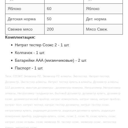
Яблоко
60
Яблоко
Детская норма
50
Дет. норма
Свежее мясо
200
Мясо Свеж.
Комплектация:
Нитрат тестер Соэкс 2 - 1 шт.
Колпачок - 1 шт.
Батарейки ААА (мизинчиковые) - 2 шт.
Паспорт - 1 шт.
Теги: СОЭКС Эковизор F2, Эковизор F2 алматы, Экотестер, Нитрат-тестер,
Дозиметр, Экотестер алматы, Нитрат тестер купить в алматы, Дозиметр алматы,
112 дозиметр, квантум дозиметры , дозиметры поверка, Нитратомер, Нитратомер
алматы, Нитратомер талдыкорган, бытовой дозиметр, дозиметр купить, дозиметр
соэкс, дозиметрический прибор, нитрат измеритель, нитрат овощ, нитрат прибор,
нитрат тест, нитрат тестер, нитрат тестер дозиметр, нитрат тестер соэкс,
нитратомер купить, радиация дозиметр, радиация дозиметр купить, радиация
измерение прибор, радиация купить, соэкс, соэкс 2, соэкс f4, соэкс купить, соэкс
нитрат, соэкс отзывы, соэкс эковизор f4, тестер соэкс, эковизор соэкс, экотестер
купить, экотестер соэкс