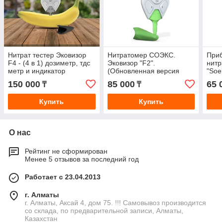
Нитрат тестер Эковизор
Нитратомер СОЭКС.
При
F4 - (4 в 1) дозиметр, тдс
Эковизор "F2".
нитр
метр и индикатор
(Обновленная версия
"Soe
электромагнитных полей.
Нитрат экотестера)
150 000
85 000
65 
₸
₸
Нитратомер
Купить
Купить
О нас
Рейтинг не сформирован
Менее 5 отзывов за последний год
Работает с 23.04.2013
г. Алматы
г. Алматы, Аксай 4, дом 75. !!! Самовывоз производится
со склада, по предварительной записи, Алматы,
Казахстан