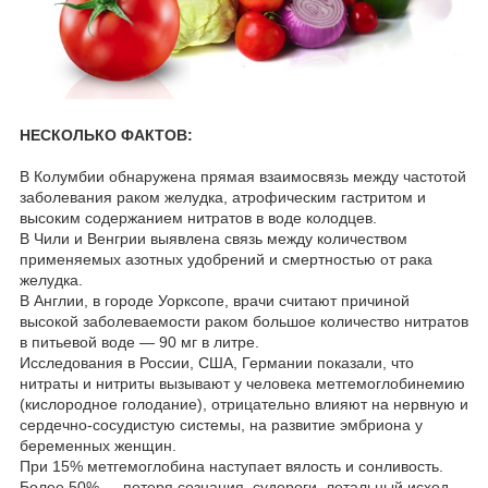
НЕСКОЛЬКО ФАКТОВ:
В Колумбии обнаружена прямая взаимосвязь между частотой
заболевания раком желудка, атрофическим гастритом и
высоким содержанием нитратов в воде колодцев.
В Чили и Венгрии выявлена связь между количеством
применяемых азотных удобрений и смертностью от рака
желудка.
В Англии, в городе Уорксопе, врачи считают причиной
высокой заболеваемости раком большое количество нитратов
в питьевой воде — 90 мг в литре.
Исследования в России, США, Германии показали, что
нитраты и нитриты вызывают у человека метгемоглобинемию
(кислородное голодание), отрицательно влияют на нервную и
сердечно-сосудистую системы, на развитие эмбриона у
беременных женщин.
При 15% метгемоглобина наступает вялость и сонливость.
Более 50% — потеря сознания, судороги, летальный исход.