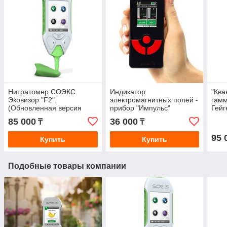
Нитратомер СОЭКС.
Индикатор
"Ква
Эковизор "F2".
электромагнитных полей -
гамм
(Обновленная версия
прибор "Импульс"
Гейг
Нитрат экотестера)
рад
85 000
36 000
₸
₸
95 
Купить
Купить
Подобные товары компании