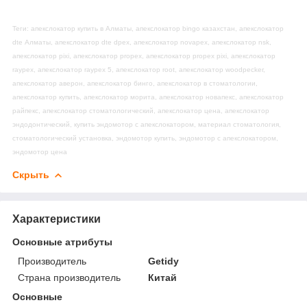
Теги: апекслокатор купить в Алматы, апекслокатор bingo казахстан, апекслокатор
dte Алматы, апекслокатор dte dpex, апекслокатор novapex, апекслокатор nsk,
апекслокатор pixi, апекслокатор propex, апекслокатор propex pixi, апекслокатор
raypex, апекслокатор raypex 5, апекслокатор root, апекслокатор woodpecker,
апекслокатор аверон, апекслокатор бинго, апекслокатор в стоматологии,
апекслокатор купить, апекслокатор морита, апекслокатор новапекс, апекслокатор
райпекс, апекслокатор стоматологический, апекслокатор цена, апекслокатор
эндодонтический, купить эндомотор с апекслокатором, материал стоматология,
стоматологический установка, эндомотор купить, эндомотор с апекслокатором,
эндомотор цена
Скрыть
Характеристики
Основные атрибуты
Производитель
Getidy
Страна производитель
Китай
Основные