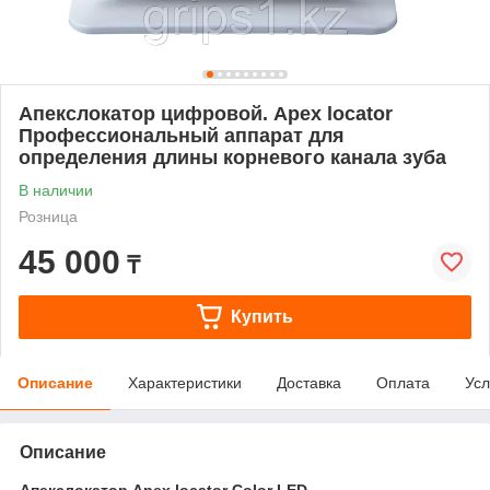
Апекслокатор цифровой. Apex locator
Профессиональный аппарат для
определения длины корневого канала зуба
В наличии
Розница
45 000
₸
Купить
Описание
Характеристики
Доставка
Оплата
Усл
Описание
Апекслокатор Apex locator Color LED