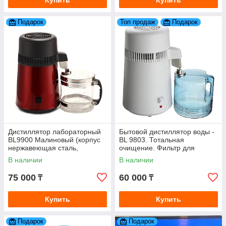
Купить
Купить
Подарок
Топ продаж
Подарок
Дистиллятор лабораторный
Бытовой дистиллятор воды -
BL9900 Малиновый (корпус
BL 9803. Тотальная
нержавеющая сталь,
очищение. Фильтр для
стеклянная ёмкость)
очистки воды
В наличии
В наличии
75 000
60 000
₸
₸
Купить
Купить
Подарок
Подарок