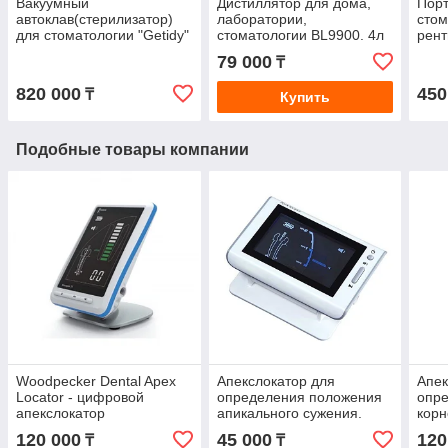
Вакуумный
Дистиллятор для дома,
Пор
автоклав(стерилизатор)
лаборатории,
стом
для стоматологии "Getidy"
стоматологии BL9900. 4л
рент
класса "B" 18L
Ultr
79 000
₸
820 000
450
₸
Купить
Подобные товары компании
Woodpecker Dental Apex
Апекслокатор для
Апек
Locator - цифровой
определения положения
опр
апекслокатор
апикального сужения.
корн
повышенной точности, с
Apex Locator Color LED
Циф
120 000
45 000
120
₸
₸
цветным дисплеем
DTE 