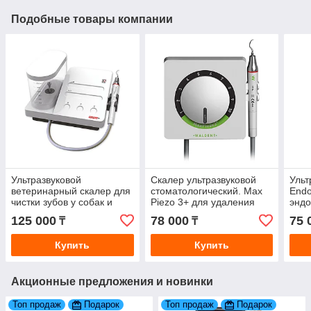
Подобные товары компании
Ультразвуковой
Скалер ультразвуковой
Ульт
ветеринарный скалер для
стоматологический. Max
Endo
чистки зубов у собак и
Piezo 3+ для удаления
эндо
других животных. Max
зубного камня
устр
125 000
78 000
75 
₸
₸
Piezo 7+ с подсветкой
корн
Купить
Купить
Акционные предложения и новинки
Топ продаж
Подарок
Топ продаж
Подарок