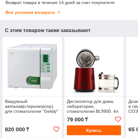
Возврат товара в течение 14 дней за счет покупателя
Все условия возврата
С этим товаром также заказывают
Вакуумный
Дистиллятор для дома,
Дози
автоклав(стерилизатор)
лаборатории,
и га
для стоматологии "Getidy"
стоматологии BL9900. 4л
СОЭ
класса "B" 18L
79 000
₸
820 000
65 
₸
Купить