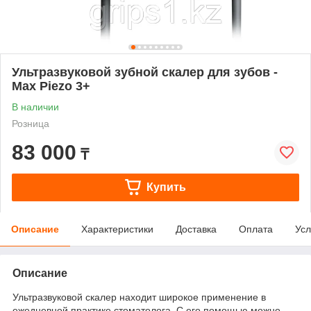
Ультразвуковой зубной скалер для зубов -
Max Piezo 3+
В наличии
Розница
83 000
₸
Купить
Описание
Характеристики
Доставка
Оплата
Усл
Описание
Ультразвуковой скалер находит широкое применение в
ежедневной практике стоматолога. С его помощью можно