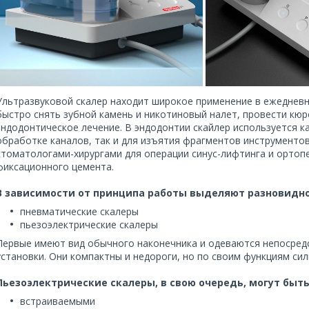
Ультразвуковой скалер находит широкое применение в ежеднев
быстро снять зубной камень и никотиновый налет, провести кю
эндодонтическое лечение. В эндодонтии скайлер используется к
обработке каналов, так и для изъятия фрагментов инструментов
стоматологами-хирургами для операции синус-лифтинга и ортоп
фиксационного цемента.
В зависимости от принципа работы выделяют разновидно
пневматические скалеры
пьезоэлектрические скалеры
Первые имеют вид обычного наконечника и одеваются непосред
установки. Они компактны и недороги, но по своим функциям си
Пьезоэлектрические скалеры, в свою очередь, могут быть
встраиваемыми