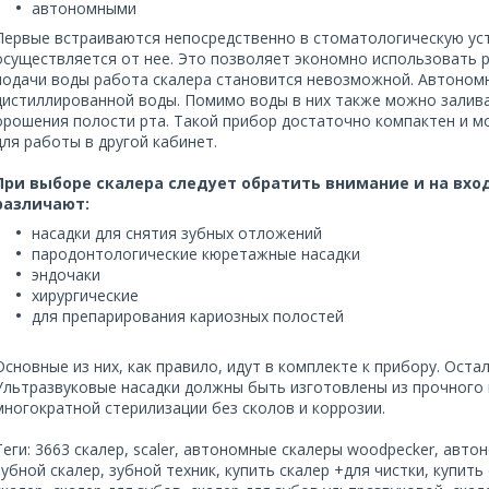
автономными
Первые встраиваются непосредственно в стоматологическую уст
осуществляется от нее. Это позволяет экономно использовать 
подачи воды работа скалера становится невозможной. Автоном
дистиллированной воды. Помимо воды в них также можно залив
орошения полости рта. Такой прибор достаточно компактен и м
для работы в другой кабинет.
При выборе скалера следует обратить внимание и на вхо
различают:
насадки для снятия зубных отложений
пародонтологические кюретажные насадки
эндочаки
хирургические
для препарирования кариозных полостей
Основные из них, как правило, идут в комплекте к прибору. Ост
Ультразвуковые насадки должны быть изготовлены из прочного
многократной стерилизации без сколов и коррозии.
Теги:
3663 скалер, scaler, автономные скалеры woodpecker, авто
зубной скалер, зубной техник, купить скалер +для чистки, купит