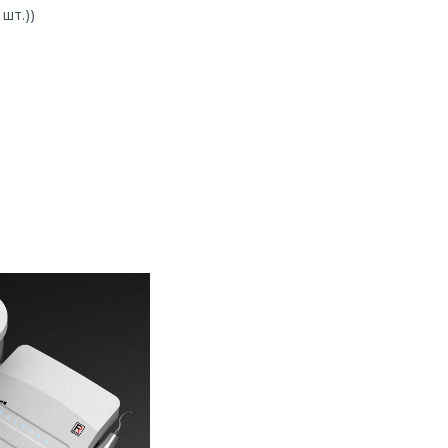
 шт.))