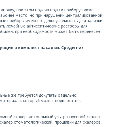
ановку, при этом подача воды к прибору также
рабочее место, но при нарушении централизованной
ные приборы имеют отдельную емкость для заливки
ать лечебные антисептические растворы для
обилен, при необходимости может быть перенесен
дящие в комплект насадки. Среди них
альные же требуется докупать отдельно.
 материала, который может подвергаться
номный скалер, автономный ультразвуковой скалер,
ь скалер стоматологический, прошивки для скалеров,