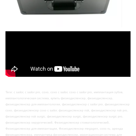
Теги: c sailor, c sailor pro, coxo, coxo c sailor, coxo c sailor pro, имплантация зубов,
имплантологическая система, купить физиодиспенсер, физиодиспенсер,
физиодиспенсер для имплантологии, физиодиспенсер c sailor pro, физиодиспенсер
coxo, физиодиспенсер coxo c sailor, физиодиспенсер nsk, физиодиспенсер nsk pro,
физиодиспенсер nsk surgic, физиодиспенсер surgic, физиодиспенсер surgic pro,
физиодиспенсер хирургический, Физиодиспенсер стоматологический,
Физиодиспенсер для имплантации, Физиодиспенсер megagen, coxo ru, аренда
физиодиспенсера, имплантмед физиодиспенсер, ирригационная система для