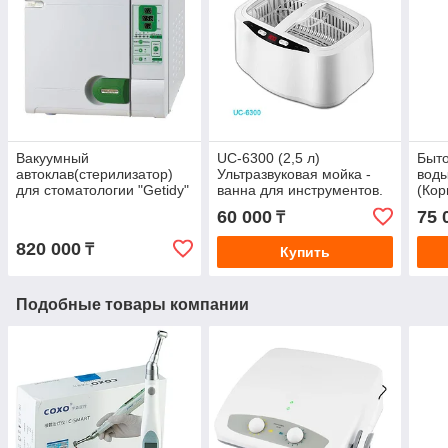
Вакуумный
UC-6300 (2,5 л)
Быто
автоклав(стерилизатор)
Ультразвуковая мойка -
воды
для стоматологии "Getidy"
ванна для инструментов.
(Кор
класса "B" 18L
Стерилизатор
стек
60 000
75 
₸
820 000
₸
Купить
Подобные товары компании