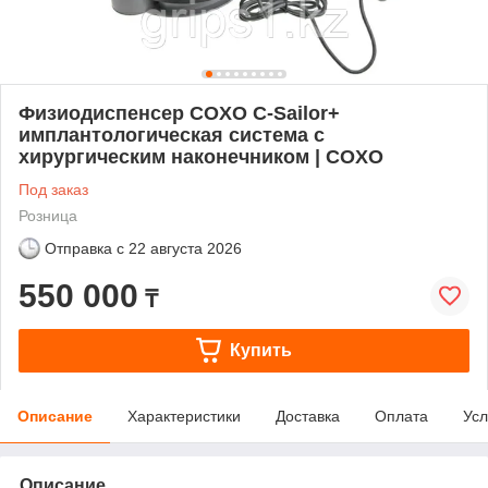
Физиодиспенсер COXO C-Sailor+
имплантологическая система с
хирургическим наконечником | COXO
Под заказ
Розница
Отправка с
22 августа 2026
550 000
₸
Купить
Описание
Характеристики
Доставка
Оплата
Усл
Описание