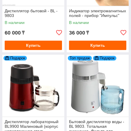
Дистиллятор бытовой - BL -
Индикатор электромагнитных
9803
полей - прибор "Импульс"
В наличии
В наличии
60 000
36 000
₸
₸
Купить
Купить
Подарок
Топ продаж
Подарок
Дистиллятор лабораторный
Бытовой дистиллятор воды -
BL9900 Малиновый (корпус
BL 9803. Тотальная
нержавеющая сталь,
очищение. Фильтр для