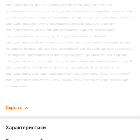
физиодиспенсера, ирригационная система для физиодиспенсера nsk,
ирригационная система для физиодиспенсера nsk купить, ирригационные системы
для физиодиспенсера купить, ирригационные трубки для физиодиспенсера, купить
физиодиспенсер nsk, купить физиодиспенсер surgic pro, наконечник для
физиодиспенсера, наконечник для физиодиспенсера nsk, система для
физиодиспенсера, система для физиодиспенсера nsk, трубки для
физиодиспенсера, физиодиспенсер для имплантологии купить, физиодиспенсер
implantmed, физиодиспенсер kavo, физиодиспенсер nsk surgic ap, физиодиспенсер
nsk surgic pro, физиодиспенсер nsk surgic pro купить, физиодиспенсер surgic ap,
физиодиспенсер surgic pro opt, физиодиспенсер traus, физиодиспенсер traus sip10,
физиодиспенсер w h, физиодиспенсер w h implantmed, физиодиспенсер wh,
физиодиспенсер каво, физиодиспенсер нск, физиодиспенсер стоматологический,
физиодиспенсер стоматологический купить, физиодиспенсер цена, система для
имплантации.
Скрыть
Характеристики