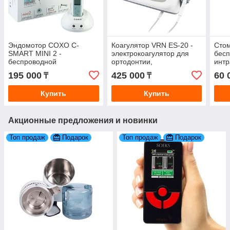
Эндомотор COXO C-
Коагулятор VRN ES-20 -
Стом
SMART MINI 2 -
электрокоагулятор для
бес
беспроводной
ортодонтии,
интр
эндодонтический аппарат
пародонтологии и
каме
195 000
425 000
60 
₸
₸
| COXO (Китай)
хирургии полости рта
фай
(Китай)
Купить
Купить
Акционные предложения и новинки
Топ продаж
Подарок
Топ продаж
Подарок