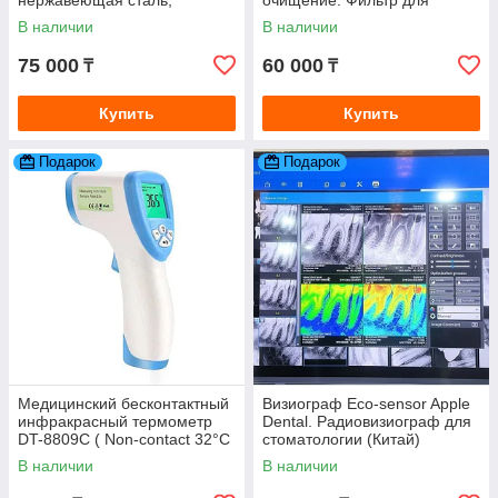
стеклянная ёмкость)
очистки воды
В наличии
В наличии
75 000
60 000
₸
₸
Купить
Купить
Подарок
Подарок
Медицинский бесконтактный
Визиограф Eco-sensor Apple
инфракрасный термометр
Dental. Радиовизиограф для
DT-8809С ( Non-contact 32°C
стоматологии (Китай)
~ 42,5°C )
В наличии
В наличии